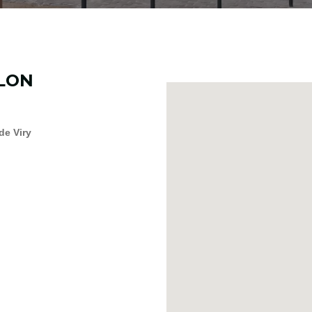
LLON
e Viry