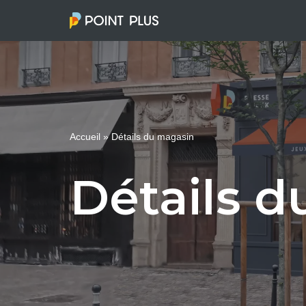
Aller
au
contenu
Accueil
»
Détails du magasin
Détails 